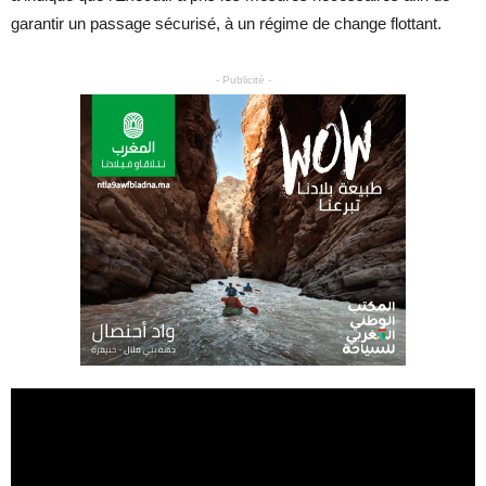
garantir un passage sécurisé, à un régime de change flottant.
- Publicité -