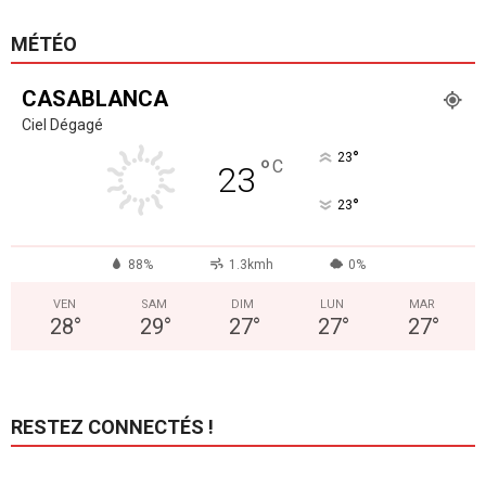
MÉTÉO
CASABLANCA
Ciel Dégagé
°
23
°
C
23
°
23
88%
1.3kmh
0%
VEN
SAM
DIM
LUN
MAR
28
°
29
°
27
°
27
°
27
°
RESTEZ CONNECTÉS !