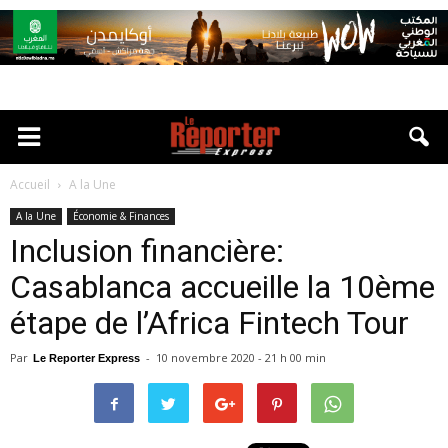
Accueil
A la Une
A la Une
Économie & Finances
Inclusion financière:
Casablanca accueille la 10ème
étape de l’Africa Fintech Tour
Par
-
10 novembre 2020 - 21 h 00 min
Le Reporter Express