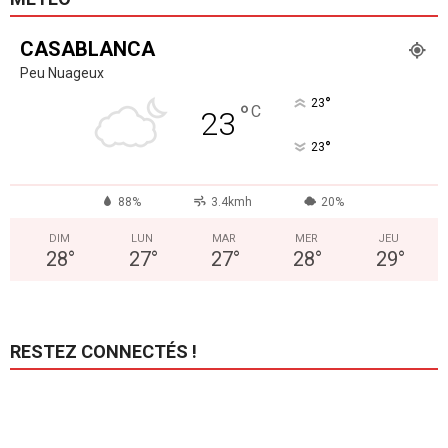
CASABLANCA
Peu Nuageux
°
23
°
C
23
°
23
88%
3.4kmh
20%
DIM
LUN
MAR
MER
JEU
28
°
27
°
27
°
28
°
29
°
RESTEZ CONNECTÉS !