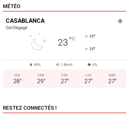
MÉTÉO
CASABLANCA
Ciel Dégagé
°
23
°
C
23
°
23
88%
1.8kmh
0%
VEN
SAM
DIM
LUN
MAR
28
°
29
°
27
°
27
°
27
°
RESTEZ CONNECTÉS !