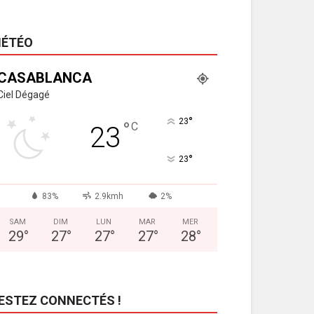
ÉTÉO
CASABLANCA
Ciel Dégagé
°
23
°
C
23
°
23
83%
2.9kmh
2%
SAM
DIM
LUN
MAR
MER
29
°
27
°
27
°
27
°
28
°
ESTEZ CONNECTÉS !