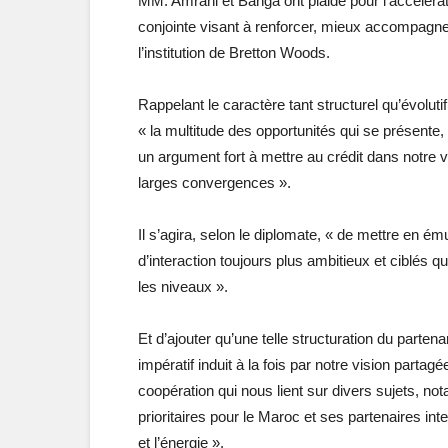
MM. Amrani et Banga ont plaidé pour l’accélérati
conjointe visant à renforcer, mieux accompagner 
l’institution de Bretton Woods.
Rappelant le caractère tant structurel qu’évolut
« la multitude des opportunités qui se présente,
un argument fort à mettre au crédit dans notre
larges convergences ».
Il s’agira, selon le diplomate, « de mettre en 
d’interaction toujours plus ambitieux et ciblés 
les niveaux ».
Et d’ajouter qu’une telle structuration du partena
impératif induit à la fois par notre vision partag
coopération qui nous lient sur divers sujets, 
prioritaires pour le Maroc et ses partenaires inter
et l’énergie ».