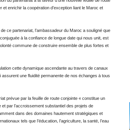
on du partenariat à la faveur d’une nouvelle feuille de route
et enrichir la coopération d’exception liant le Maroc et
if de ce partenariat, l’ambassadeur du Maroc a souligné que
 conjuguée à la confiance de longue date qui nous unit, est
 volonté commune de construire ensemble de plus fortes et
émulation cette dynamique ascendante au travers de canaux
qui assurent une fluidité permanente de nos échanges à tous
riat prévue par la feuille de route conjointe « constitue un
ée et par l’accroissement substantiel des projets de
notamment dans des domaines hautement stratégiques et
nationaux tels que l’éducation, l’agriculture, la santé, l’eau