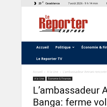
C
23
7 août 2026 - 9 h 14 min
Casablanca
Le
Reporter
Express
Accueil
Politique
Économie & Fi
Le Reporter TV
Accueil
A la Une
L’ambassadeur Amrani rencontre 
A la Une
Économie & Finances
L’ambassadeur A
Banga: ferme vol