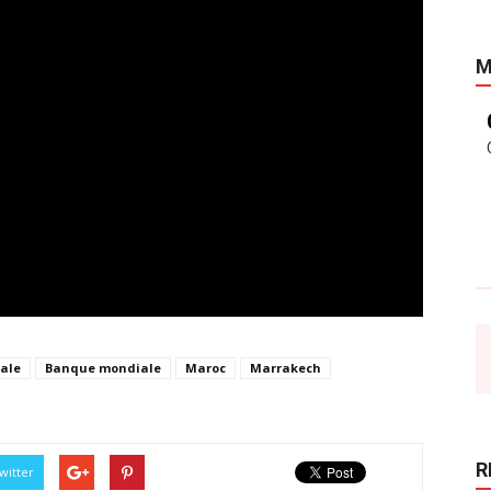
M
ale
Banque mondiale
Maroc
Marrakech
R
witter