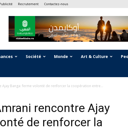
Publicité
Recrutement
Contactez-nous
nances
Société
Monde
Art & Culture
Peo
Ajay Banga: ferme volonté de renforcer la coopération entre...
mrani rencontre Ajay
onté de renforcer la