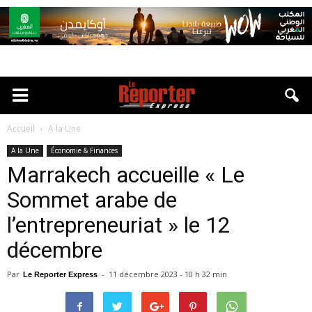
Accueil
A la Une
A la Une
Économie & Finances
Marrakech accueille « Le
Sommet arabe de
l’entrepreneuriat » le 12
décembre
Par
-
11 décembre 2023 - 10 h 32 min
Le Reporter Express