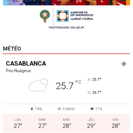
MÉTÉO
CASABLANCA
Peu Nuageux
°
25.7
°
C
25.7
°
25.7
74%
3.6kmh
11%
LUN
MAR
MER
JEU
VEN
27
°
27
°
28
°
29
°
28
°