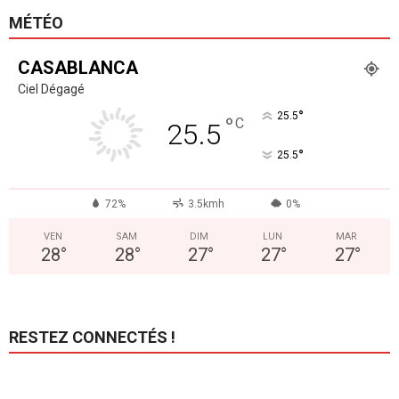
MÉTÉO
CASABLANCA
Ciel Dégagé
°
25.5
°
C
25.5
°
25.5
72%
3.5kmh
0%
VEN
SAM
DIM
LUN
MAR
28
°
28
°
27
°
27
°
27
°
RESTEZ CONNECTÉS !