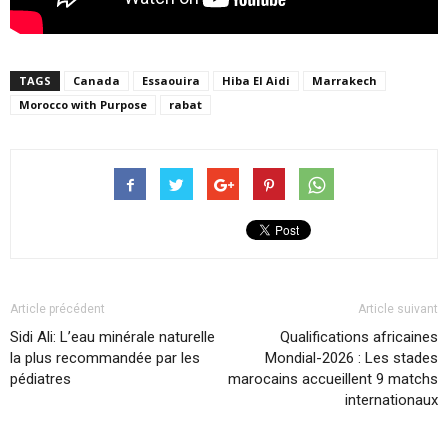
TAGS
Canada
Essaouira
Hiba El Aidi
Marrakech
Morocco with Purpose
rabat
Article précédent
Article suivant
Sidi Ali: L’eau minérale naturelle
Qualifications africaines
la plus recommandée par les
Mondial-2026 : Les stades
pédiatres
marocains accueillent 9 matchs
internationaux