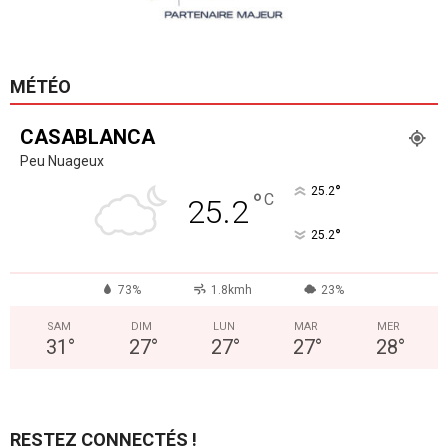
MÉTÉO
CASABLANCA
Peu Nuageux
°
25.2
°
C
25.2
°
25.2
73%
1.8kmh
23%
SAM
DIM
LUN
MAR
MER
31
°
27
°
27
°
27
°
28
°
RESTEZ CONNECTÉS !