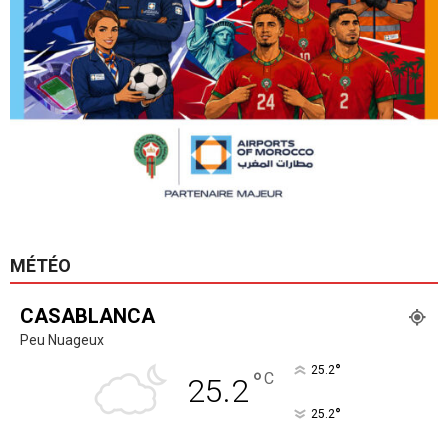
MÉTÉO
CASABLANCA
Peu Nuageux
°
25.2
°
C
25.2
°
25.2