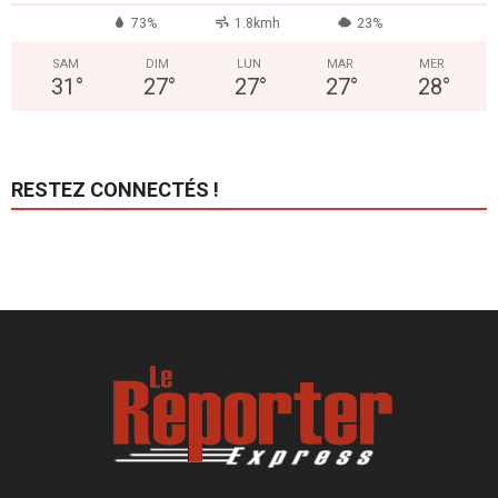
73%
1.8kmh
23%
SAM
DIM
LUN
MAR
MER
31
°
27
°
27
°
27
°
28
°
RESTEZ CONNECTÉS !