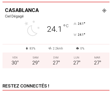
CASABLANCA
Ciel Dégagé
°
24.1
°
C
24.1
°
24.1
83%
2.2kmh
0%
VEN
SAM
DIM
LUN
MAR
30
°
29
°
27
°
27
°
27
°
RESTEZ CONNECTÉS !