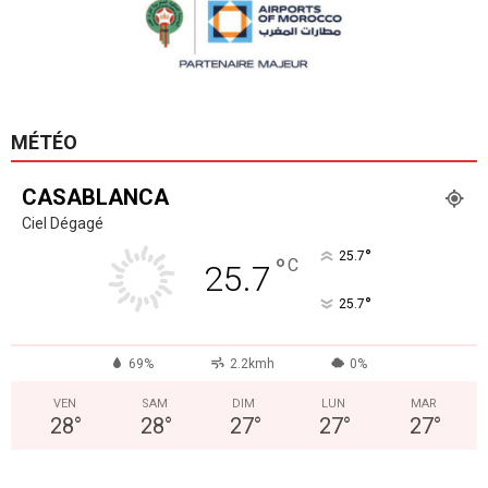
MÉTÉO
CASABLANCA
Ciel Dégagé
°
25.7
°
C
25.7
°
25.7
69%
2.2kmh
0%
VEN
SAM
DIM
LUN
MAR
28
°
28
°
27
°
27
°
27
°