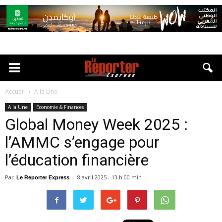
Accueil
A la Une
A la Une
Économie & Finances
Global Money Week 2025 :
l’AMMC s’engage pour
l’éducation financière
Par
-
8 avril 2025 - 13 h 00 min
Le Reporter Express