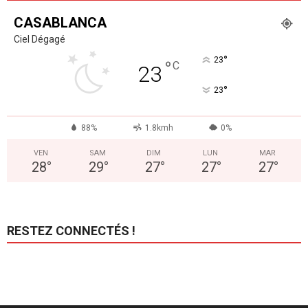
CASABLANCA
Ciel Dégagé
°
23
°
C
23
°
23
88%
1.8kmh
0%
VEN
SAM
DIM
LUN
MAR
28
°
29
°
27
°
27
°
27
°
RESTEZ CONNECTÉS !