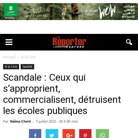
Accueil
A la Une
A la Une
Société
Scandale : Ceux qui
s’approprient,
commercialisent, détruisent
les écoles publiques
Par
-
7 juillet 2022 - 20 h 00 min
Naîma Cherii