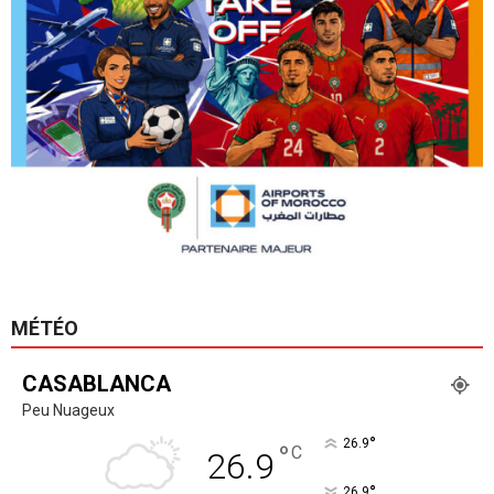
MÉTÉO
CASABLANCA
Peu Nuageux
°
26.9
°
C
26.9
°
26.9