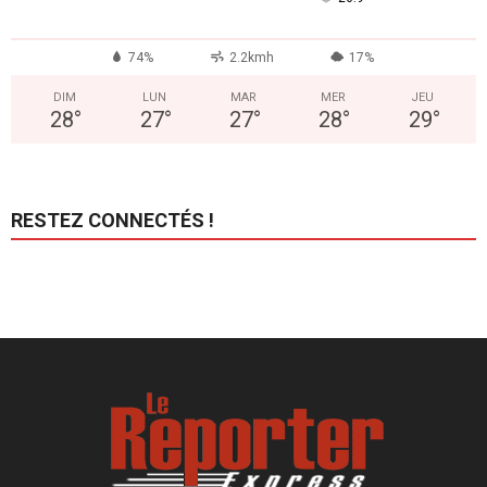
74%
2.2kmh
17%
DIM
LUN
MAR
MER
JEU
28
°
27
°
27
°
28
°
29
°
RESTEZ CONNECTÉS !