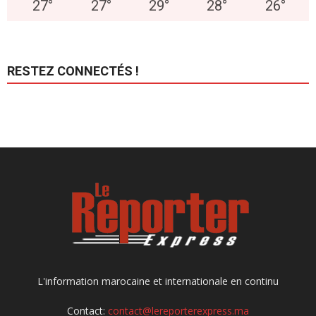
27
°
27
°
29
°
28
°
26
°
RESTEZ CONNECTÉS !
L'information marocaine et internationale en continu
Contact:
contact@lereporterexpress.ma