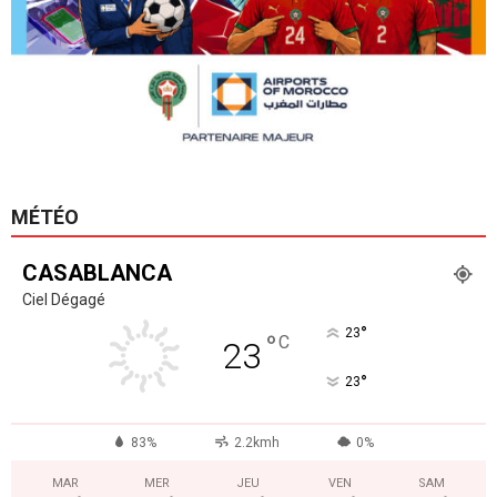
MÉTÉO
CASABLANCA
Ciel Dégagé
°
23
°
C
23
°
23
83%
2.2kmh
0%
MAR
MER
JEU
VEN
SAM