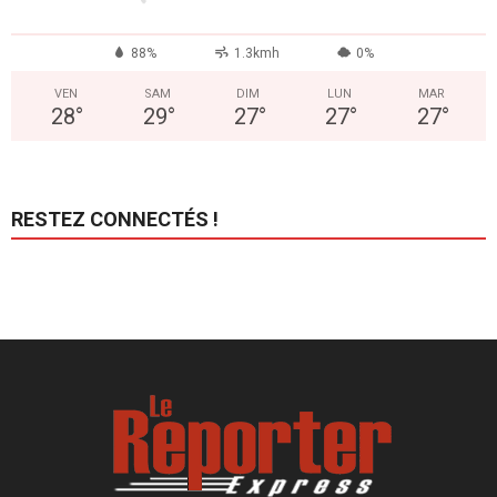
88%
1.3kmh
0%
VEN
SAM
DIM
LUN
MAR
28
°
29
°
27
°
27
°
27
°
RESTEZ CONNECTÉS !