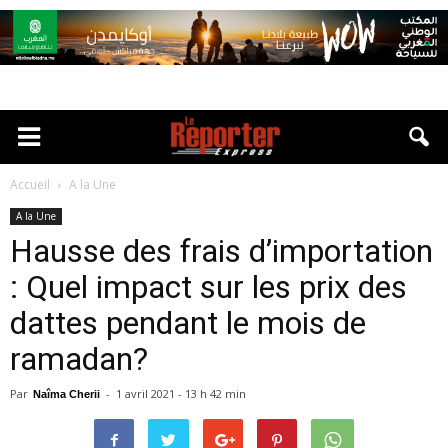
Accueil
A la Une
A la Une
Hausse des frais d’importation
: Quel impact sur les prix des
dattes pendant le mois de
ramadan?
Par
-
1 avril 2021 - 13 h 42 min
Naîma Cherii