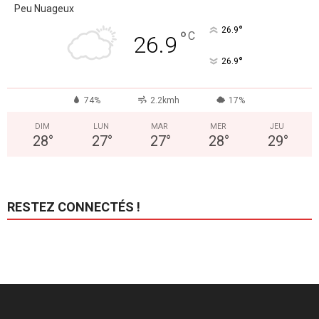
Peu Nuageux
°
26.9
°
C
26.9
°
26.9
74%
2.2kmh
17%
DIM
LUN
MAR
MER
JEU
28
°
27
°
27
°
28
°
29
°
RESTEZ CONNECTÉS !