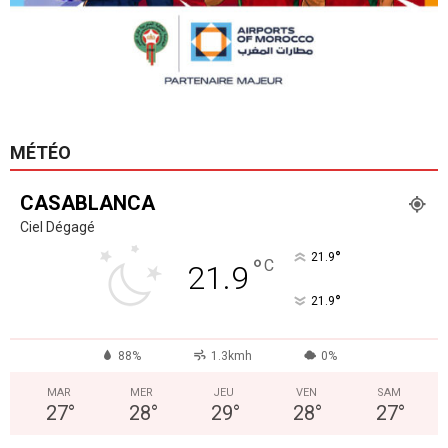
MÉTÉO
CASABLANCA
Ciel Dégagé
°
21.9
°
C
21.9
°
21.9
88%
1.3kmh
0%
MAR
MER
JEU
VEN
SAM
27
°
28
°
29
°
28
°
27
°