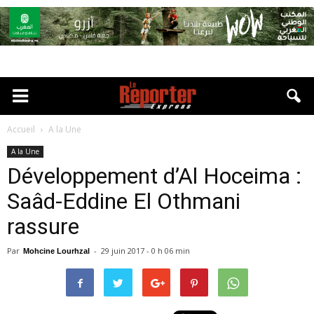
Accueil
A la Une
A la Une
Développement d’Al Hoceima :
Saâd-Eddine El Othmani
rassure
Par
-
29 juin 2017 - 0 h 06 min
Mohcine Lourhzal