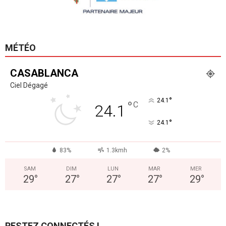
MÉTÉO
CASABLANCA
Ciel Dégagé
°
24.1
°
C
24.1
°
24.1
83%
1.3kmh
2%
SAM
DIM
LUN
MAR
MER
29
°
27
°
27
°
27
°
29
°
RESTEZ CONNECTÉS !