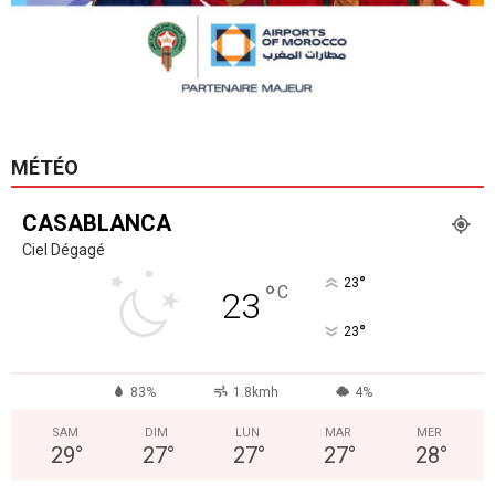
MÉTÉO
CASABLANCA
Ciel Dégagé
°
23
°
C
23
°
23
83%
1.8kmh
4%
SAM
DIM
LUN
MAR
MER
29
°
27
°
27
°
27
°
28
°