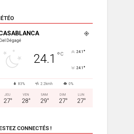
ÉTÉO
CASABLANCA
Ciel Dégagé
°
24.1
°
C
24.1
°
24.1
83%
2.2kmh
0%
JEU
VEN
SAM
DIM
LUN
27
°
28
°
29
°
27
°
27
°
ESTEZ CONNECTÉS !