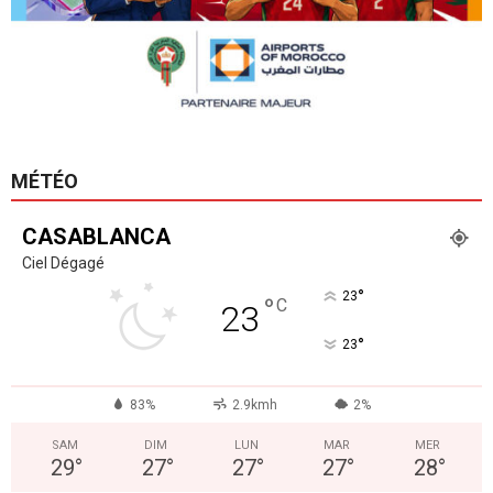
MÉTÉO
CASABLANCA
Ciel Dégagé
°
23
°
C
23
°
23
83%
2.9kmh
2%
SAM
DIM
LUN
MAR
MER
29
°
27
°
27
°
27
°
28
°