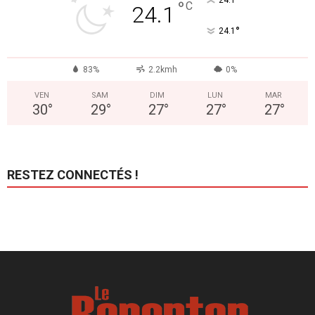
°
24.1
°
C
24.1
°
24.1
83%
2.2kmh
0%
VEN
SAM
DIM
LUN
MAR
30
°
29
°
27
°
27
°
27
°
RESTEZ CONNECTÉS !