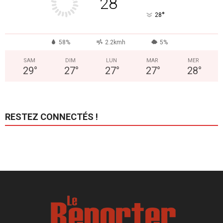
28
°
28
58%
2.2kmh
5%
SAM
DIM
LUN
MAR
MER
29
°
27
°
27
°
27
°
28
°
RESTEZ CONNECTÉS !