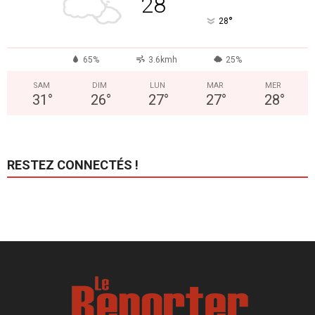
28
°
28
65%
3.6kmh
25%
SAM
DIM
LUN
MAR
MER
31
°
26
°
27
°
27
°
28
°
RESTEZ CONNECTÉS !