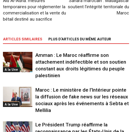
Aid Al-Adha: mesures
Sahara marocain : Madagascar
temporaires pour réglementer la
soutient l’intégrité territoriale du
commercialisation et la vente du
Maroc
bétail destiné au sacrifice
ARTICLES SIMILAIRES
PLUS D'ARTICLES DU MÊME AUTEUR
Amman : Le Maroc réaffirme son
attachement indéfectible et son soutien
constant aux droits légitimes du peuple
A la Une
palestinien
Maroc : Le ministère de l’Intérieur pointe
la diffusion de fake news sur les réseaux
sociaux après les événements à Sebta et
A la Une
Mellilia
Le Président Trump réaffirme la
reconnaissance par les États-Unis de la