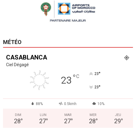
MÉTÉO
CASABLANCA
Ciel Dégagé
°
23
°
C
23
°
23
88%
0.5kmh
10%
DIM
LUN
MAR
MER
JEU
28
°
27
°
27
°
28
°
29
°