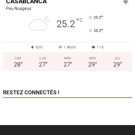
CASABLANCA
Peu Nuageux
°
25.2
°
C
25.2
°
25.2
83%
1.4kmh
11%
DIM
LUN
MAR
MER
JEU
28
°
27
°
27
°
29
°
29
°
RESTEZ CONNECTÉS !