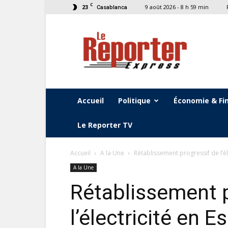
C
23
9 août 2026 - 8 h 59 min
Casablanca
Le
Reporter
Express
Accueil
Politique
Économie & Fi
Le Reporter TV
Accueil
A la Une
Rétablissement progressif de l’é
A la Une
Rétablissement p
l’électricité en 