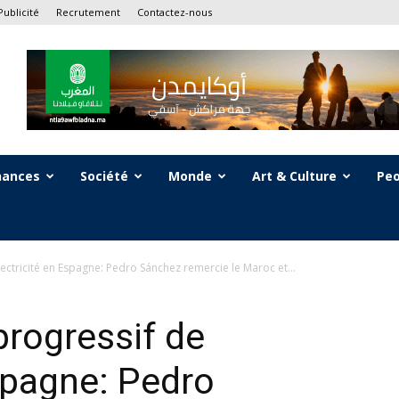
Publicité
Recrutement
Contactez-nous
nances
Société
Monde
Art & Culture
Peo
lectricité en Espagne: Pedro Sánchez remercie le Maroc et...
rogressif de
Espagne: Pedro