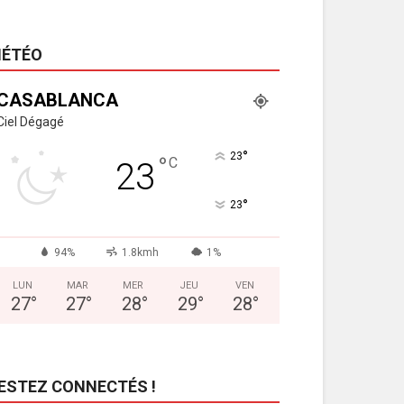
ÉTÉO
CASABLANCA
Ciel Dégagé
°
23
°
C
23
°
23
94%
1.8kmh
1%
LUN
MAR
MER
JEU
VEN
27
°
27
°
28
°
29
°
28
°
ESTEZ CONNECTÉS !