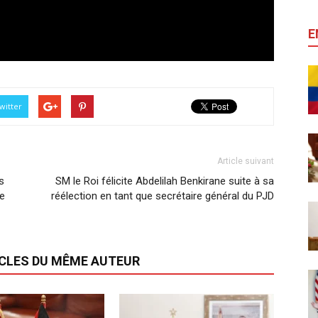
E
witter
Article suivant
s
SM le Roi félicite Abdelilah Benkirane suite à sa
de
réélection en tant que secrétaire général du PJD
ICLES DU MÊME AUTEUR