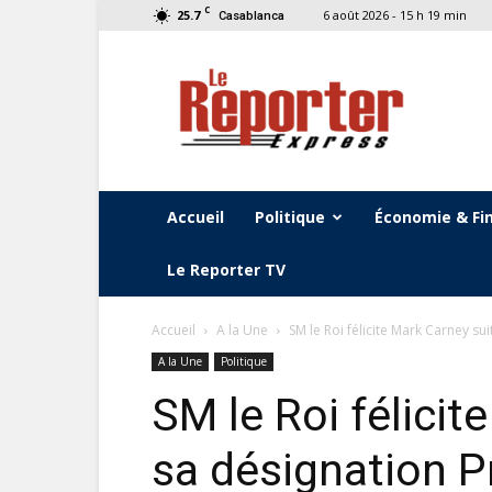
C
25.7
6 août 2026 - 15 h 19 min
Casablanca
Le
Reporter
Express
Accueil
Politique
Économie & Fi
Le Reporter TV
Accueil
A la Une
SM le Roi félicite Mark Carney sui
A la Une
Politique
SM le Roi félicit
sa désignation P