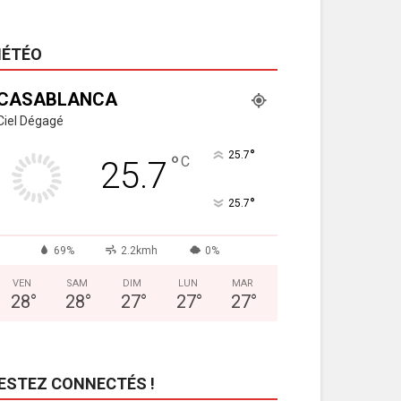
ÉTÉO
CASABLANCA
Ciel Dégagé
°
25.7
°
C
25.7
°
25.7
69%
2.2kmh
0%
VEN
SAM
DIM
LUN
MAR
28
°
28
°
27
°
27
°
27
°
ESTEZ CONNECTÉS !