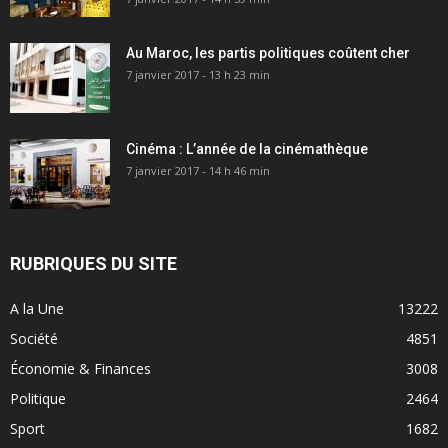
Au Maroc, les partis politiques coûtent cher
7 janvier 2017 - 13 h 23 min
Cinéma : L’année de la cinémathèque
7 janvier 2017 - 14 h 46 min
RUBRIQUES DU SITE
A la Une
13222
Société
4851
Économie & Finances
3008
Politique
2464
Sport
1682