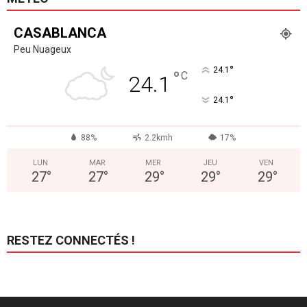
CASABLANCA
Peu Nuageux
°
24.1
°
C
24.1
°
24.1
88%
2.2kmh
17%
LUN
MAR
MER
JEU
VEN
27
°
27
°
29
°
29
°
29
°
RESTEZ CONNECTÉS !