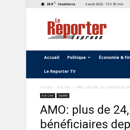
C
26.9
6 août 2026 - 15 h 50 min
Casablanca
Le
Reporter
Express
Accueil
Politique
Économie & Fi
Le Reporter TV
Accueil
A la Une
AMO: plus de 24,7 millions de b
A la Une
Société
AMO: plus de 24,
bénéficiaires de