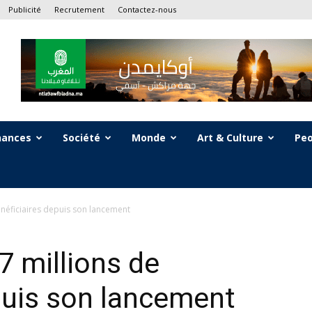
Publicité
Recrutement
Contactez-nous
nances
Société
Monde
Art & Culture
Peo
énéficiaires depuis son lancement
7 millions de
puis son lancement