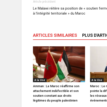
Article précédent
Le Malawi réitère sa position de « soutien ferm
à l’intégrité territoriale » du Maroc
ARTICLES SIMILAIRES
PLUS D'ART
A la Une
A la Une
Amman : Le Maroc réaffirme son
Maroc : Le m
attachement indéfectible et son
pointe la di
soutien constant aux droits
les réseaux
légitimes du peuple palestinien
événements 