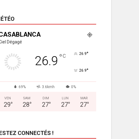
ÉTÉO
CASABLANCA
Ciel Dégagé
°
26.9
°
C
26.9
°
26.9
69%
3.6kmh
0%
VEN
SAM
DIM
LUN
MAR
29
°
28
°
27
°
27
°
27
°
ESTEZ CONNECTÉS !