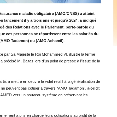
’Assurance maladie obligatoire (AMO/CNSS) a atteint
 lancement il y a trois ans et jusqu’à 2024, a indiqué
argé des Relations avec le Parlement, porte-parole du
e ces personnes se répartissent entre les salariés du
iés (AMO Tadamon) ou (AMO Achamil).
ancé par Sa Majesté le Roi Mohammed VI, illustre la ferme
a précisé M. Baitas lors d’un point de presse à l’issue de la
is à mettre en oeuvre le volet relatif à la généralisation de
i ne peuvent pas cotiser à travers “AMO Tadamon”, a-t-il dit,
u RAMED vers un nouveau système en préservant les
ernement a pris en charge leurs cotisations au profit de la