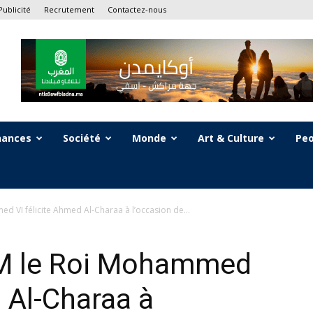
Publicité
Recrutement
Contactez-nous
nances
Société
Monde
Art & Culture
Peo
 VI félicite Ahmed Al-Charaa à l’occasion de...
M le Roi Mohammed
d Al-Charaa à