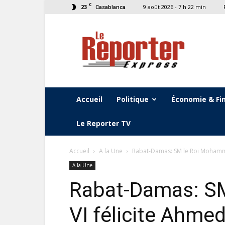
C
23
9 août 2026 - 7 h 22 min
Casablanca
Le
Reporter
Express
Accueil
Politique
Économie & Fi
Le Reporter TV
Accueil
A la Une
Rabat-Damas: SM le Roi Mohammed
A la Une
Rabat-Damas: S
VI félicite Ahme