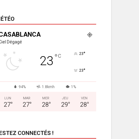
ÉTÉO
CASABLANCA
Ciel Dégagé
°
23
°
C
23
°
23
94%
1.8kmh
1%
LUN
MAR
MER
JEU
VEN
27
°
27
°
28
°
29
°
28
°
ESTEZ CONNECTÉS !