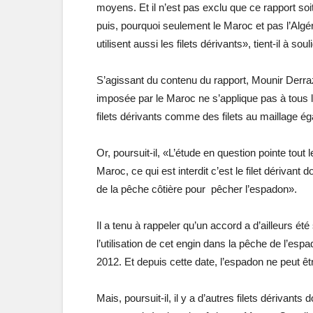
moyens. Et il n’est pas exclu que ce rapport soi
puis, pourquoi seulement le Maroc et pas l’Alg
utilisent aussi les filets dérivants», tient-il à soul
S’agissant du contenu du rapport, Mounir Derraz s
imposée par le Maroc ne s’applique pas à tous les 
filets dérivants comme des filets au maillage ég
Or, poursuit-il, «L’étude en question pointe tout 
Maroc, ce qui est interdit c’est le filet dérivant 
de la pêche côtière pour pêcher l’espadon».
Il a tenu à rappeler qu’un accord a d’ailleurs été
l’utilisation de cet engin dans la pêche de l’es
2012. Et depuis cette date, l’espadon ne peut êtr
Mais, poursuit-il, il y a d’autres filets dérivant