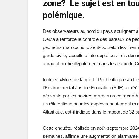
zone? Le sujet est en tou
polémique.
Des observateurs au nord du pays soulignent à L
Ceuta a renforcé le contrôle des bateaux de pêch
pêcheurs marocains, disent-ils. Selon les mêm
garde civile, laquelle a intercepté ces trois de
auraient pêché illégalement dans les eaux de Ceu
Intitulée «Murs de la mort : Pêche illégale au fi
l’Environmental Justice Fondation (EJF) a créé u
dérivants par les navires marocains en mer d’Alb
un rôle critique pour les espèces hautement mig
Atlantique, est-il indiqué dans le rapport de 32 
Cette enquête, réalisée en août-septembre 2024 
semaines, affirme une augmentation alarmante de