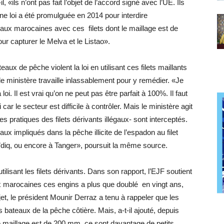
 «ils n’ont pas fait l’objet de l’accord signé avec l’UE. Ils
’une loi a été promulguée en 2014 pour interdire
aux marocaines avec ces filets dont le maillage est de
r capturer le Melva et le Listao».
aux de pêche violent la loi en utilisant ces filets maillants
le ministère travaille inlassablement pour y remédier. «Je
loi. Il est vrai qu’on ne peut pas être parfait à 100%. Il faut
car le secteur est difficile à contrôler. Mais le ministère agit
 pratiques des filets dérivants illégaux- sont interceptés.
aux impliqués dans la pêche illicite de l’espadon au filet
’diq, ou encore à Tanger», poursuit la même source.
ilisant les filets dérivants. Dans son rapport, l’EJF soutient
ux marocaines ces engins a plus que doublé en vingt ans,
t, le président Mounir Derraz a tenu à rappeler que les
les bateaux de la pêche côtière. Mais, a-t-il ajouté, depuis
t le maillage est de 200 mm, ce sont davantage de petits