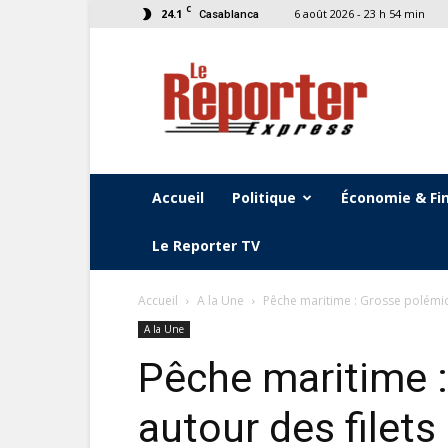
C
24.1
6 août 2026 - 23 h 54 min
Casablanca
Le
Reporter
Express
Accueil
Politique
Économie & Fi
Le Reporter TV
Accueil
A la Une
Pêche maritime : Grosse polémiqu
A la Une
Pêche maritime 
autour des filets