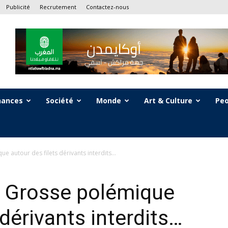
Publicité
Recrutement
Contactez-nous
nances
Société
Monde
Art & Culture
Peo
e autour des filets dérivants interdits…
: Grosse polémique
 dérivants interdits…