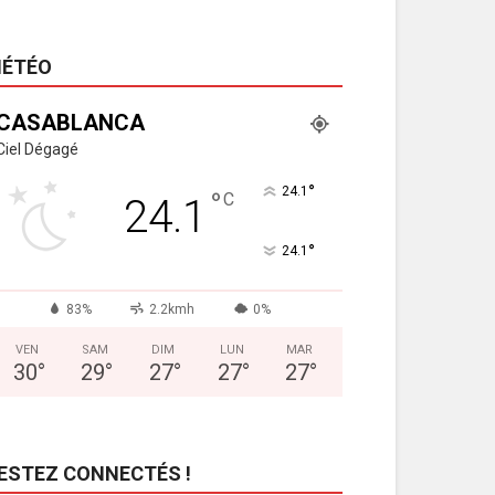
ÉTÉO
CASABLANCA
Ciel Dégagé
°
24.1
°
C
24.1
°
24.1
83%
2.2kmh
0%
VEN
SAM
DIM
LUN
MAR
30
°
29
°
27
°
27
°
27
°
ESTEZ CONNECTÉS !