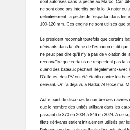
sont autorisés dans la pêche au Maroc. Car, dit-il,
ne sont donc pas interdits par la loi. A noter qu
définitivement la pêche de l’espadon dans les e
100-120 mm. Ces engins ne sont utilisés que pou
Le président reconnaît toutefois que certains bate
dérivants dans la pêche de l’espadon et dit que 
ne peux pas dire qu’il n’y a pas de violation de la 
reconnaître que certains ne respectent pas la loi 
quand des bateaux pêchant illégalement -avec les
D’ailleurs, des PV ont été établis contre les bate
dérivant. On l’a déjà vu à Nador, Al Hoceima, M
Autre point de discorde: le nombre des navires ut
que le nombre des unités utilisant dans les ea
passant de 370 en 2004 à 846 en 2024. A ce suje
filets dérivants étaient initialement utilisés par 
l’interdiction des filets maillants dérivants don