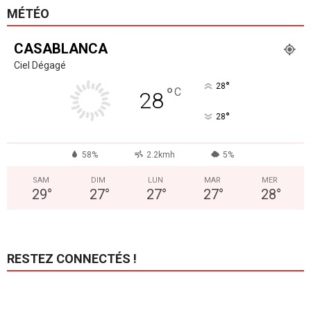
MÉTÉO
CASABLANCA
Ciel Dégagé
°
28
°
C
28
°
28
58%
2.2kmh
5%
SAM
DIM
LUN
MAR
MER
29
°
27
°
27
°
27
°
28
°
RESTEZ CONNECTÉS !