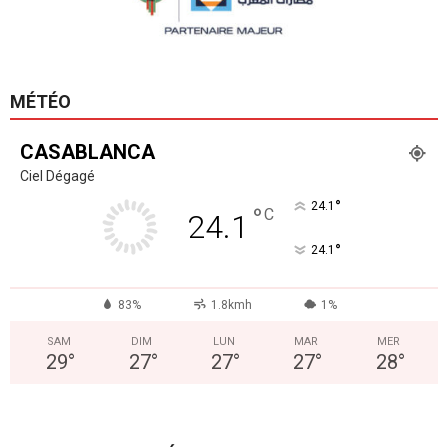
MÉTÉO
CASABLANCA
Ciel Dégagé
°
24.1
°
C
24.1
°
24.1
83%
1.8kmh
1%
SAM
DIM
LUN
MAR
MER
29
°
27
°
27
°
27
°
28
°