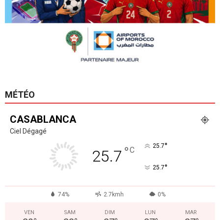
MÉTÉO
CASABLANCA
Ciel Dégagé
°
25.7
°
C
25.7
°
25.7
74%
2.7kmh
0%
VEN
SAM
DIM
LUN
MAR