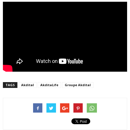
TAGS
Akdital
AkditaLife
Groupe Akdital