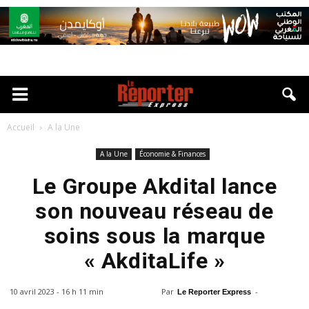
Accueil
A la Une
A la Une
Économie & Finances
Le Groupe Akdital lance
son nouveau réseau de
soins sous la marque
« AkditaLife »
10 avril 2023 - 16 h 11 min
Par
-
Le Reporter Express