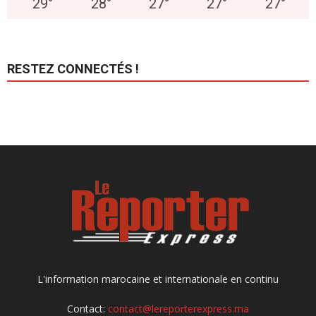
29
°
28
°
27
°
27
°
27
°
RESTEZ CONNECTÉS !
L'information marocaine et internationale en continu
Contact:
contact@lereporterexpress.ma