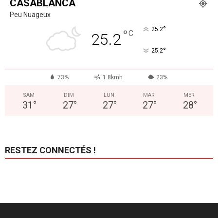
CASABLANCA
Peu Nuageux
°
25.2
°
C
25.2
°
25.2
73%
1.8kmh
23%
SAM
DIM
LUN
MAR
MER
31
°
27
°
27
°
27
°
28
°
RESTEZ CONNECTÉS !