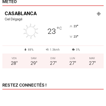
MÉTÉO
CASABLANCA
Ciel Dégagé
°
23
°
C
23
°
23
88%
1.3kmh
0%
VEN
SAM
DIM
LUN
MAR
28
°
29
°
27
°
27
°
27
°
RESTEZ CONNECTÉS !