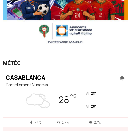
MÉTÉO
CASABLANCA
Partiellement Nuageux
°
28
°
C
28
°
28
74%
2.7kmh
27%