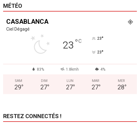
MÉTÉO
CASABLANCA
Ciel Dégagé
°
23
°
C
23
°
23
83%
1.8kmh
4%
SAM
DIM
LUN
MAR
MER
29
°
27
°
27
°
27
°
28
°
RESTEZ CONNECTÉS !