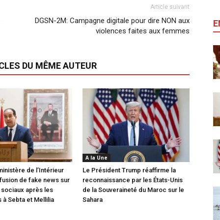
Article suivant
e
DGSN-2M: Campagne digitale pour dire NON aux
E
violences faites aux femmes
ICLES DU MÊME AUTEUR
A la Une
inistère de l’Intérieur
Le Président Trump réaffirme la
ffusion de fake news sur
reconnaissance par les États-Unis
 sociaux après les
de la Souveraineté du Maroc sur le
à Sebta et Mellilia
Sahara