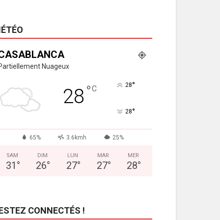
ÉTÉO
CASABLANCA
Partiellement Nuageux
°
28
°
C
28
°
28
65%
3.6kmh
25%
SAM
DIM
LUN
MAR
MER
31
°
26
°
27
°
27
°
28
°
ESTEZ CONNECTÉS !