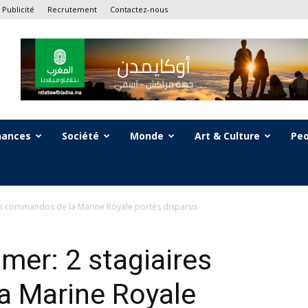
Publicité
Recrutement
Contactez-nous
nances
Société
Monde
Art & Culture
Peo
res commandos de la Marine Royale portés disparus
mer: 2 stagiaires
 Marine Royale