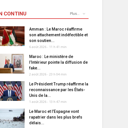
N CONTINU
Plus...
Amman : Le Maroc réaffirme
son attachement indéfectible et
son soutien...
6 août 2026 - 11 h 41 min
Maroc : Le ministère de
l’Intérieur pointe la diffusion de
fake...
2 août 2026 - 23 h 04 min
Le Président Trump réaffirme la
reconnaissance par les États-
Unis de la...
1 août 2026 - 13 h 47 min
Le Maroc et l’Espagne vont
rapatrier dans les plus brefs
délais...