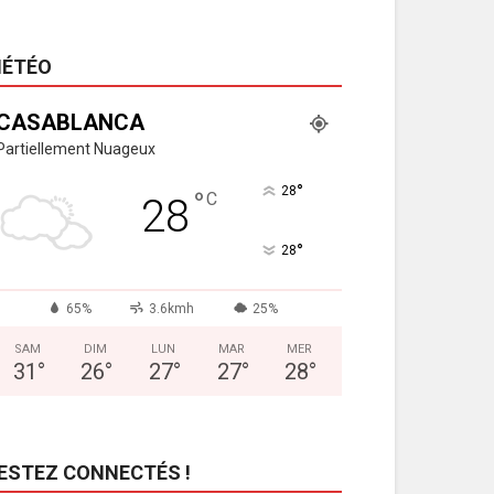
ÉTÉO
CASABLANCA
Partiellement Nuageux
°
28
°
C
28
°
28
65%
3.6kmh
25%
SAM
DIM
LUN
MAR
MER
31
°
26
°
27
°
27
°
28
°
ESTEZ CONNECTÉS !