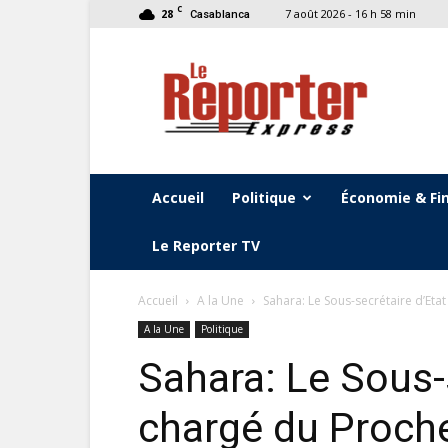
C
28
7 août 2026 - 16 h 58 min
Casablanca
Le
Reporter
Express
Accueil
Politique
Économie & Fi
Le Reporter TV
Accueil
A la Une
Sahara: Le Sous-secrétaire d’Etat
A la Une
Politique
Sahara: Le Sous-
chargé du Proche