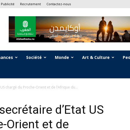
Publicité
Recrutement
Contactez-nous
nances
Société
Monde
Art & Culture
Peo
 US chargé du Proche-Orient et de l’Afrique du...
secrétaire d’Etat US
-Orient et de