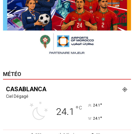
MÉTÉO
CASABLANCA
Ciel Dégagé
°
24.1
°
C
24.1
°
24.1