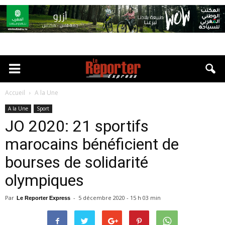
Accueil
A la Une
A la Une
Sport
JO 2020: 21 sportifs
marocains bénéficient de
bourses de solidarité
olympiques
Par
-
5 décembre 2020 - 15 h 03 min
Le Reporter Express