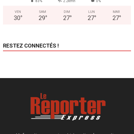
83%
2.2kmh
0%
VEN
SAM
DIM
LUN
MAR
30
°
29
°
27
°
27
°
27
°
RESTEZ CONNECTÉS !