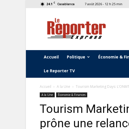
C
24.1
7 août 2026 - 12 h 25 min
Casablanca
Le
Reporter
Express
Accueil
Politique
Économie & Fi
Le Reporter TV
Accueil
A la Une
Tourism Marketing Days: L’ONMT 
A la Une
Économie & Finances
Tourism Marketi
prône une relanc