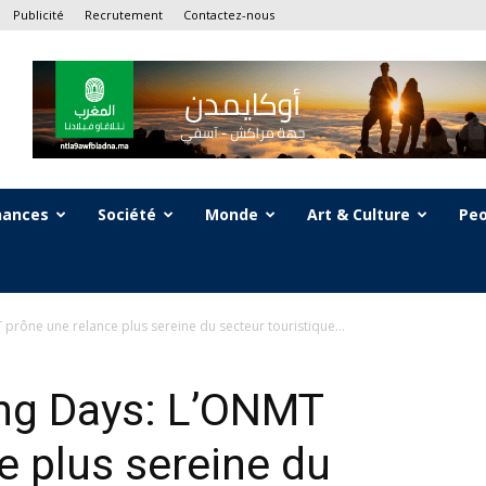
Publicité
Recrutement
Contactez-nous
nances
Société
Monde
Art & Culture
Peo
prône une relance plus sereine du secteur touristique...
ng Days: L’ONMT
e plus sereine du