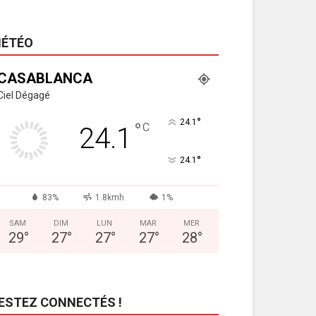
ÉTÉO
CASABLANCA
Ciel Dégagé
°
24.1
°
C
24.1
°
24.1
83%
1.8kmh
1%
SAM
DIM
LUN
MAR
MER
29
°
27
°
27
°
27
°
28
°
ESTEZ CONNECTÉS !