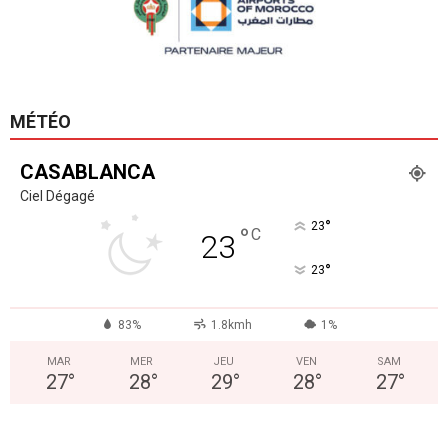
MÉTÉO
CASABLANCA
Ciel Dégagé
°
23
°
C
23
°
23
83%
1.8kmh
1%
MAR
MER
JEU
VEN
SAM
27
°
28
°
29
°
28
°
27
°