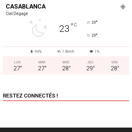
CASABLANCA
Ciel Dégagé
°
23
°
C
23
°
23
94%
1.8kmh
1%
LUN
MAR
MER
JEU
VEN
27
°
27
°
28
°
29
°
28
°
RESTEZ CONNECTÉS !