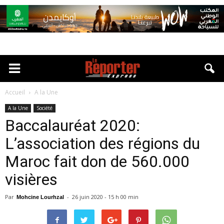
Accueil
A la Une
A la Une
Société
Baccalauréat 2020:
L’association des régions du
Maroc fait don de 560.000
visières
Par
-
26 juin 2020 - 15 h 00 min
Mohcine Lourhzal