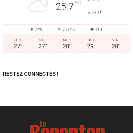
°
25.7
°
C
25.7
°
25.7
74%
3.6kmh
11%
LUN
MAR
MER
JEU
VEN
27
°
27
°
28
°
29
°
28
°
RESTEZ CONNECTÉS !