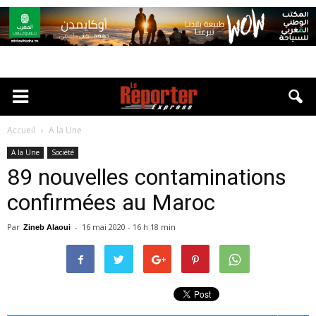
Accueil
A la Une
A la Une
Société
89 nouvelles contaminations
confirmées au Maroc
Par
-
16 mai 2020 - 16 h 18 min
Zineb Alaoui