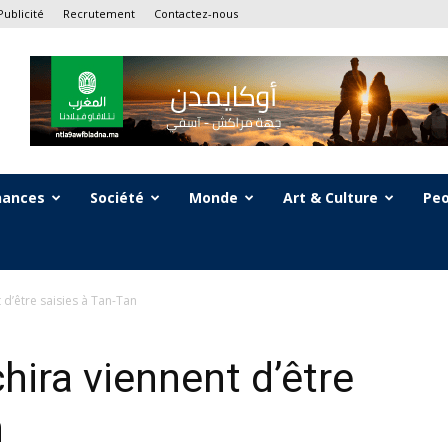
Publicité
Recrutement
Contactez-nous
nances
Société
Monde
Art & Culture
Peo
 d’être saisies à Tan-Tan
hira viennent d’être
n