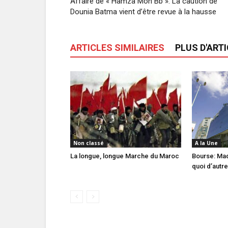
Affaire de « Hamza Mon Bb »: La caution de
Dounia Batma vient d’être revue à la hausse
ARTICLES SIMILAIRES
PLUS D'ART
Non classé
A la Une
La longue, longue Marche du Maroc
Bourse: Mad
quoi d’autre 