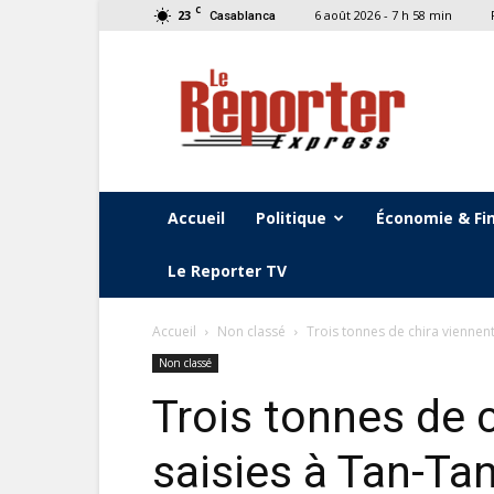
C
23
6 août 2026 - 7 h 58 min
Casablanca
Le
Reporter
Express
Accueil
Politique
Économie & Fi
Le Reporter TV
Accueil
Non classé
Trois tonnes de chira viennent
Non classé
Trois tonnes de c
saisies à Tan-Ta