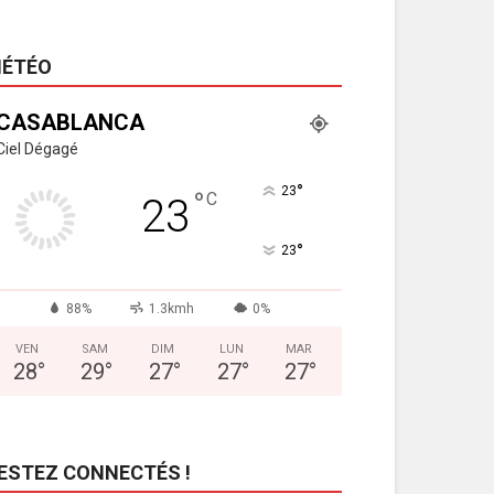
ÉTÉO
CASABLANCA
Ciel Dégagé
°
23
°
C
23
°
23
88%
1.3kmh
0%
VEN
SAM
DIM
LUN
MAR
28
°
29
°
27
°
27
°
27
°
ESTEZ CONNECTÉS !