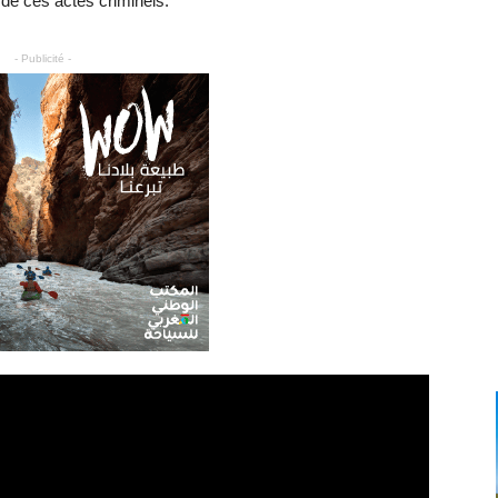
 de ces actes criminels.
- Publicité -