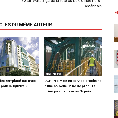
« Star Wars » garde la tête du box-office nord-
américain
E
ICLES DU MÊME AUTEUR
Non classé
ex remplacé oui, mais
OCP-PFI: Mise en service prochaine
pour la liquidité ?
d’une nouvelle usine de produits
chimiques de base au Nigéria