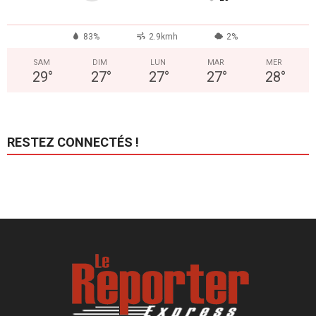
83%
2.9kmh
2%
SAM
DIM
LUN
MAR
MER
29
°
27
°
27
°
27
°
28
°
RESTEZ CONNECTÉS !