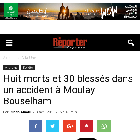
Accueil
A la Une
A la Une
Société
Huit morts et 30 blessés dans
un accident à Moulay
Bouselham
Par
-
3 avril 2019 - 16 h 46 min
Zineb Alaoui