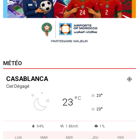
MÉTÉO
CASABLANCA
Ciel Dégagé
°
23
°
C
23
°
23
94%
1.8kmh
1%
LUN
MAR
MER
JEU
VEN