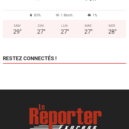
83%
1.8kmh
1%
SAM
DIM
LUN
MAR
MER
29
°
27
°
27
°
27
°
28
°
RESTEZ CONNECTÉS !