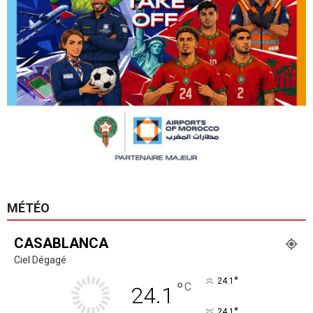
MÉTÉO
CASABLANCA
Ciel Dégagé
°
24.1
°
C
24.1
°
24.1