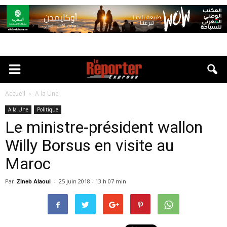
Accueil
A la Une
A la Une
Politique
Le ministre-président wallon
Willy Borsus en visite au
Maroc
Par
-
25 juin 2018 - 13 h 07 min
Zineb Alaoui