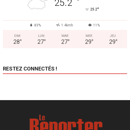
°
25.2
°
25.2
83%
1.4kmh
11%
DIM
LUN
MAR
MER
JEU
28
°
27
°
27
°
29
°
29
°
RESTEZ CONNECTÉS !