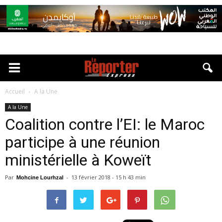
Accueil
A la Une
A la Une
Coalition contre l’EI: le Maroc
participe à une réunion
ministérielle à Koweït
Par
-
13 février 2018 - 15 h 43 min
Mohcine Lourhzal